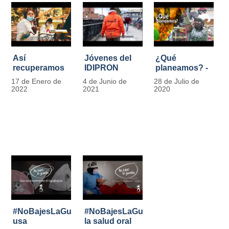
Así
Jóvenes del
¿Qué
recuperamos
IDIPRON
planeamos? -
las bancas del
comprometidos
Por Carlos
17 de Enero de
4 de Junio de
28 de Julio de
Park Way
con la
Marín, director
2022
2021
2020
gracias a los
seguridad en
de IDIPRON
jóvenes de
el Transporte
Cultura
Público
Ciudadana
#NoBajesLaGuardia:
#NoBajesLaGuardia:
usa
la salud oral