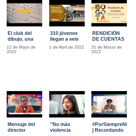
El club del
310 jóvenes
RENDICIÓN
dibujo, una
llegan a seis
DE CUENTAS
apuesta para
unidades del
IDIPRON |
12 de Mayo de
1 de Abril de 2022
31 de Marzo de
formar
IDIPRON con
Vigencia 2021
2022
2022
grandes
nuevas
#IdipronRindeCue
diseñadores
expectativas
del cómic y
de cambio
manga en
IDIPRON
Mensaje del
"No más
#PorSiempreNicol
director
violencia
| Recordando
Carlos Marín |
contra la
al Padre