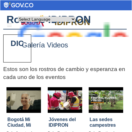
Rostros IDIPRON
Powered by
IDIPRON
DIC
Galería Videos
Estos son los rostros de cambio y esperanza en
cada uno de los eventos
Pages
Bogotá Mi
Jóvenes del
Las sedes
Ciudad, Mi
IDIPRON
campestres
Casa
restauraron
de IDIPRON