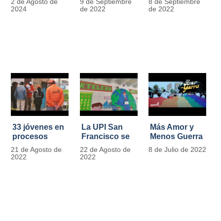
2 de Agosto de
9 de Septiembre
8 de Septiembre
más de 13.000
se convierten
2024
de 2022
de 2022
señales de
en
tránsito
laboratorios
agroecológicos
33 jóvenes en
La UPI San
Más Amor y
procesos
Francisco se
Menos Guerra
legales por
llena de color
21 de Agosto de
22 de Agosto de
8 de Julio de 2022
tensiones con
y vida con la
2022
2022
la ley reciben
llegada de
apoyo
más de 1100
alimentario y
ejemplares
pedagógico
vegetales
del IDIPRON