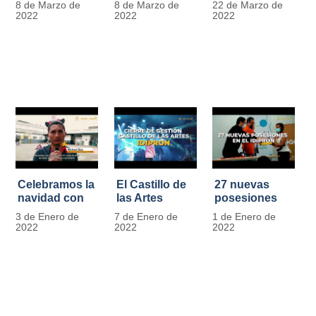
8 de Marzo de
8 de Marzo de
22 de Marzo de
Día
mujer" | 8
Javier de
2022
2022
2022
Internacional
Marzo
Nicoló | Video
de la Mujer
#MásOportunidadesParaLasMujeres
1
Celebramos la
El Castillo de
27 nuevas
navidad con
las Artes
posesiones
los Niños y
celebra su
en el IDIPRON
3 de Enero de
7 de Enero de
1 de Enero de
Niñas de los
primer año
2022
2022
2022
procesos
territoriales