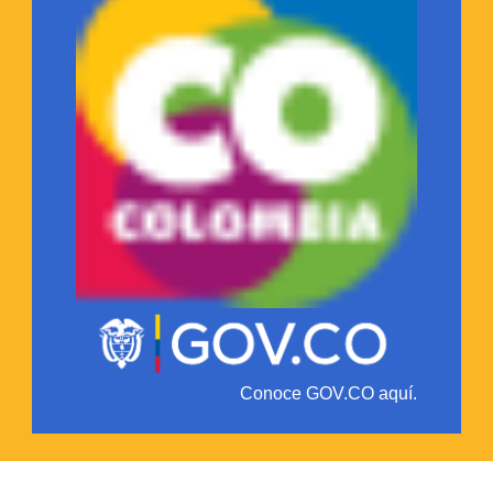
Conoce GOV.CO aquí.