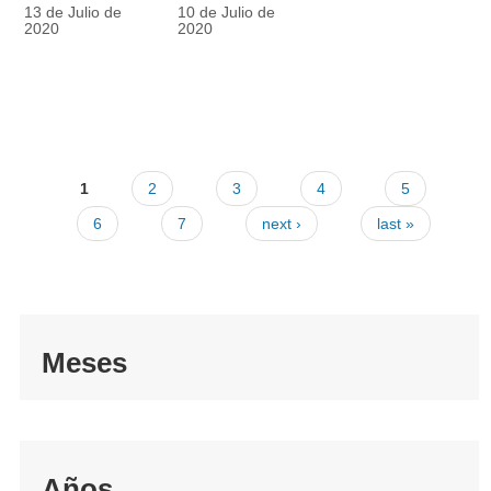
racionalmente
también
13 de Julio de
10 de Julio de
el tapabocas
cuenta
2020
2020
1
2
3
4
5
6
7
next ›
last »
Meses
Años