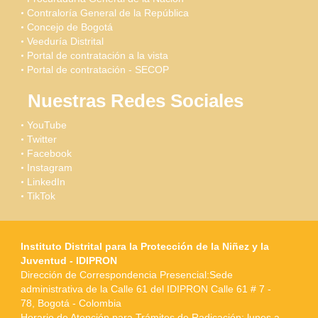
Contraloría General de la República
Concejo de Bogotá
Veeduría Distrital
Portal de contratación a la vista
Portal de contratación - SECOP
Nuestras Redes Sociales
YouTube
Twitter
Facebook
Instagram
LinkedIn
TikTok
Instituto Distrital para la Protección de la Niñez y la
Juventud - IDIPRON
Dirección de Correspondencia Presencial:Sede
administrativa de la Calle 61 del IDIPRON Calle 61 # 7 -
78, Bogotá - Colombia
Horario de Atención para Trámites de Radicación: lunes a