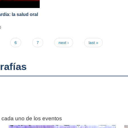
ia: la salud oral
0
6
7
next ›
last »
rafías
n cada uno de los eventos