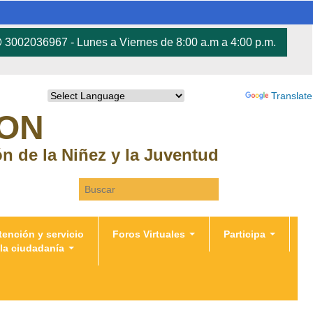
3002036967 - Lunes a Viernes de 8:00 a.m a 4:00 p.m.
Powered by
Translate
RON
ión de la Niñez y la Juventud
Search this site
tención y servicio
Foros Virtuales
Participa
 la ciudadanía