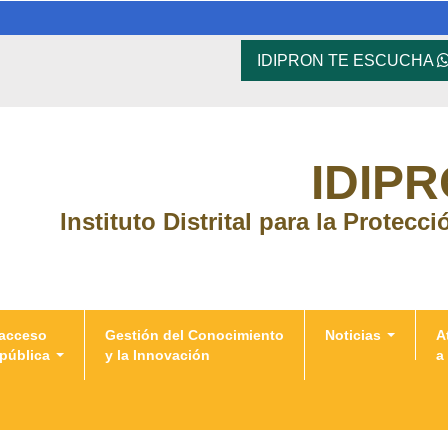
IDIPRON TE ESCUCHA
IDIP
Instituto Distrital para la Protecc
 acceso
Gestión del Conocimiento
Noticias
A
 pública
y la Innovación
a