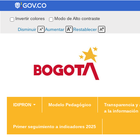
Invertir colores
Modo de Alto contraste
Disminuir
Aumentar
Restablecer
You are here
IDIPRON
Modelo Pedagógico
Transparencia y
a la información
Home
Primer seguimiento a indicadores 2025