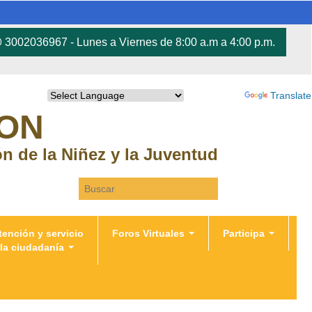
3002036967 - Lunes a Viernes de 8:00 a.m a 4:00 p.m.
Powered by
Translate
RON
ión de la Niñez y la Juventud
Search this site
tención y servicio
Foros Virtuales
Participa
 la ciudadanía