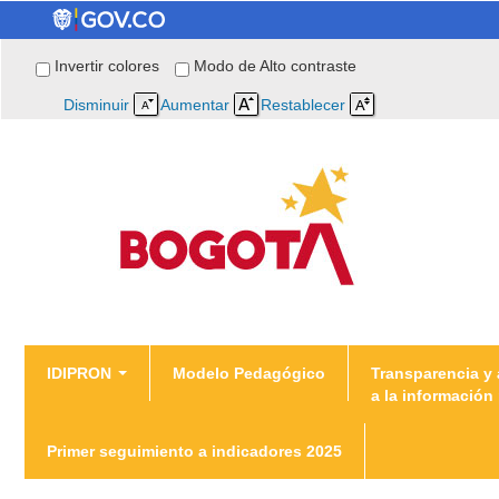
Invertir colores
Modo de Alto contraste
Disminuir
Aumentar
Restablecer
You are here
IDIPRON
Modelo Pedagógico
Transparencia y
a la información
Home
Primer seguimiento a indicadores 2025