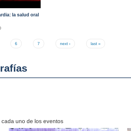
ia: la salud oral
0
6
7
next ›
last »
rafías
n cada uno de los eventos