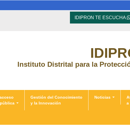
IDIPRON TE ESCUCHA
IDIP
Instituto Distrital para la Protecc
 acceso
Gestión del Conocimiento
Noticias
A
 pública
y la Innovación
a