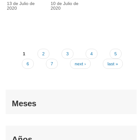
racionalmente
también
13 de Julio de
10 de Julio de
el tapabocas
cuenta
2020
2020
1
2
3
4
5
6
7
next ›
last »
Meses
Años