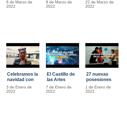
8 de Marzo de
8 de Marzo de
22 de Marzo de
Día
mujer" | 8
Javier de
2022
2022
2022
Internacional
Marzo
Nicoló | Video
de la Mujer
#MásOportunidadesParaLasMujeres
1
Celebramos la
El Castillo de
27 nuevas
navidad con
las Artes
posesiones
los Niños y
celebra su
en el IDIPRON
3 de Enero de
7 de Enero de
1 de Enero de
Niñas de los
primer año
2022
2022
2022
procesos
territoriales