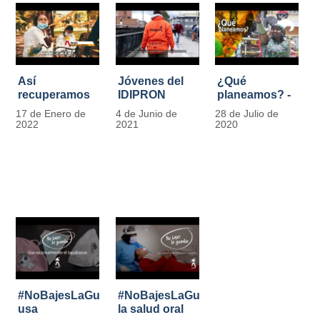
Así
Jóvenes del
¿Qué
recuperamos
IDIPRON
planeamos? -
las bancas del
comprometidos
Por Carlos
17 de Enero de
4 de Junio de
28 de Julio de
Park Way
con la
Marín, director
2022
2021
2020
gracias a los
seguridad en
de IDIPRON
jóvenes de
el Transporte
Cultura
Público
Ciudadana
#NoBajesLaGuardia:
#NoBajesLaGuardia:
usa
la salud oral