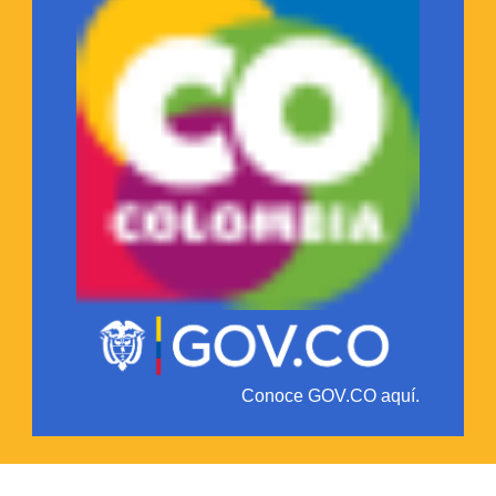
Conoce GOV.CO aquí.