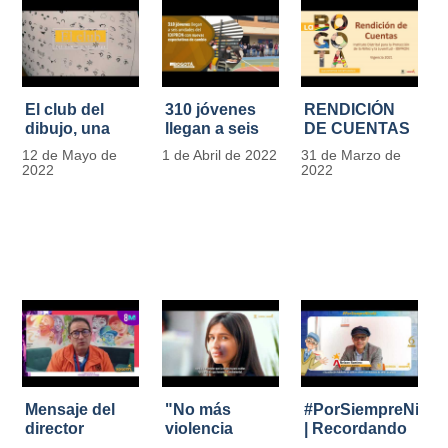
El club del
310 jóvenes
RENDICIÓN
dibujo, una
llegan a seis
DE CUENTAS
apuesta para
unidades del
IDIPRON |
12 de Mayo de
1 de Abril de 2022
31 de Marzo de
formar
IDIPRON con
Vigencia 2021
2022
2022
grandes
nuevas
#IdipronRindeCue
diseñadores
expectativas
del cómic y
de cambio
manga en
IDIPRON
Mensaje del
"No más
#PorSiempreNicol
director
violencia
| Recordando
Carlos Marín |
contra la
al Padre