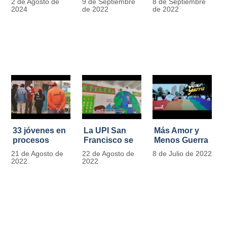
2 de Agosto de
9 de Septiembre
8 de Septiembre
más de 13.000
se convierten
2024
de 2022
de 2022
señales de
en
tránsito
laboratorios
agroecológicos
33 jóvenes en
La UPI San
Más Amor y
procesos
Francisco se
Menos Guerra
legales por
llena de color
21 de Agosto de
22 de Agosto de
8 de Julio de 2022
tensiones con
y vida con la
2022
2022
la ley reciben
llegada de
apoyo
más de 1100
alimentario y
ejemplares
pedagógico
vegetales
del IDIPRON