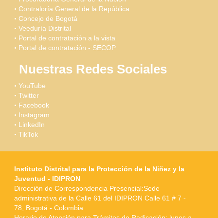
Contraloría General de la República
Concejo de Bogotá
Veeduría Distrital
Portal de contratación a la vista
Portal de contratación - SECOP
Nuestras Redes Sociales
YouTube
Twitter
Facebook
Instagram
LinkedIn
TikTok
Instituto Distrital para la Protección de la Niñez y la
Juventud - IDIPRON
Dirección de Correspondencia Presencial:Sede
administrativa de la Calle 61 del IDIPRON Calle 61 # 7 -
78, Bogotá - Colombia
Horario de Atención para Trámites de Radicación: lunes a