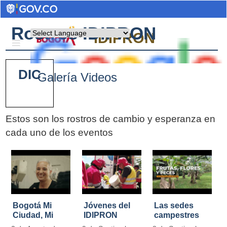
Rostros IDIPRON
Powered by
IDIPRON
DIC
Galería Videos
Estos son los rostros de cambio y esperanza en
cada uno de los eventos
Pages
Bogotá Mi
Jóvenes del
Las sedes
Ciudad, Mi
IDIPRON
campestres
Casa
restauraron
de IDIPRON