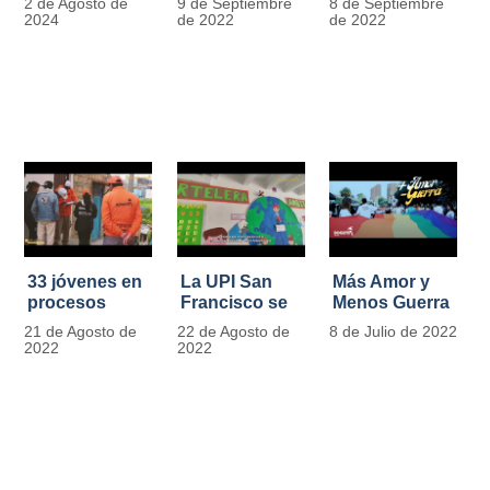
2 de Agosto de
9 de Septiembre
8 de Septiembre
más de 13.000
se convierten
2024
de 2022
de 2022
señales de
en
tránsito
laboratorios
agroecológicos
33 jóvenes en
La UPI San
Más Amor y
procesos
Francisco se
Menos Guerra
legales por
llena de color
21 de Agosto de
22 de Agosto de
8 de Julio de 2022
tensiones con
y vida con la
2022
2022
la ley reciben
llegada de
apoyo
más de 1100
alimentario y
ejemplares
pedagógico
vegetales
del IDIPRON