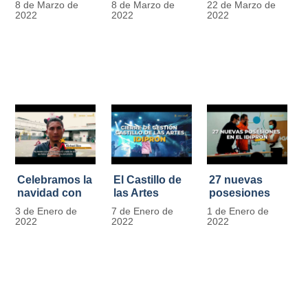
8 de Marzo de
8 de Marzo de
22 de Marzo de
Día
mujer" | 8
Javier de
2022
2022
2022
Internacional
Marzo
Nicoló | Video
de la Mujer
#MásOportunidadesParaLasMujeres
1
Celebramos la
El Castillo de
27 nuevas
navidad con
las Artes
posesiones
los Niños y
celebra su
en el IDIPRON
3 de Enero de
7 de Enero de
1 de Enero de
Niñas de los
primer año
2022
2022
2022
procesos
territoriales