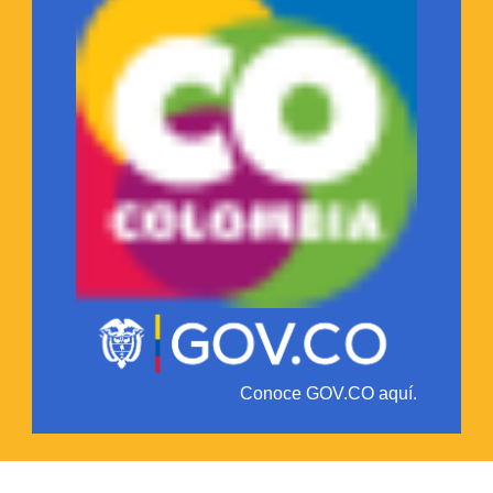
Conoce GOV.CO aquí.