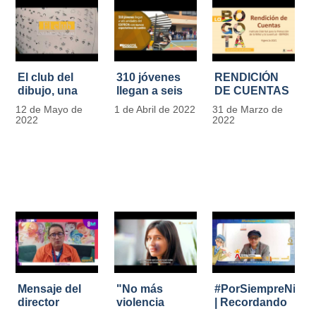
El club del
310 jóvenes
RENDICIÓN
dibujo, una
llegan a seis
DE CUENTAS
apuesta para
unidades del
IDIPRON |
12 de Mayo de
1 de Abril de 2022
31 de Marzo de
formar
IDIPRON con
Vigencia 2021
2022
2022
grandes
nuevas
#IdipronRindeCue
diseñadores
expectativas
del cómic y
de cambio
manga en
IDIPRON
Mensaje del
"No más
#PorSiempreNicol
director
violencia
| Recordando
Carlos Marín |
contra la
al Padre