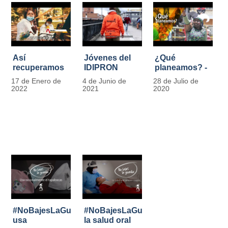
Así
Jóvenes del
¿Qué
recuperamos
IDIPRON
planeamos? -
las bancas del
comprometidos
Por Carlos
17 de Enero de
4 de Junio de
28 de Julio de
Park Way
con la
Marín, director
2022
2021
2020
gracias a los
seguridad en
de IDIPRON
jóvenes de
el Transporte
Cultura
Público
Ciudadana
#NoBajesLaGuardia:
#NoBajesLaGuardia:
usa
la salud oral