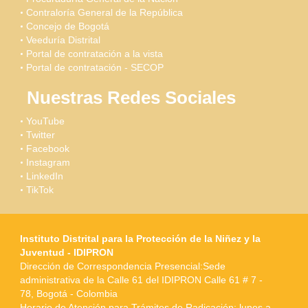
Contraloría General de la República
Concejo de Bogotá
Veeduría Distrital
Portal de contratación a la vista
Portal de contratación - SECOP
Nuestras Redes Sociales
YouTube
Twitter
Facebook
Instagram
LinkedIn
TikTok
Instituto Distrital para la Protección de la Niñez y la
Juventud - IDIPRON
Dirección de Correspondencia Presencial:Sede
administrativa de la Calle 61 del IDIPRON Calle 61 # 7 -
78, Bogotá - Colombia
Horario de Atención para Trámites de Radicación: lunes a