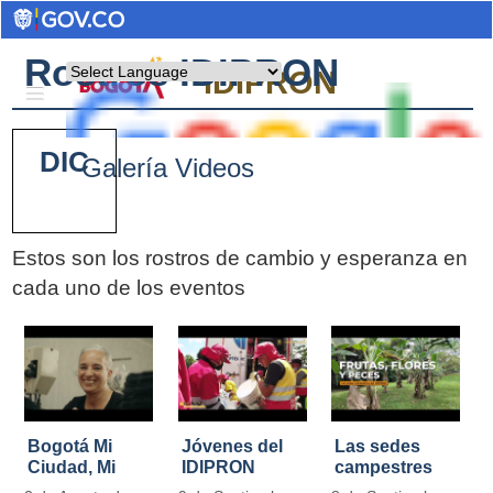
Rostros IDIPRON
Powered by
IDIPRON
DIC
Galería Videos
Estos son los rostros de cambio y esperanza en
cada uno de los eventos
Pages
Bogotá Mi
Jóvenes del
Las sedes
Ciudad, Mi
IDIPRON
campestres
Casa
restauraron
de IDIPRON