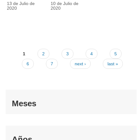
racionalmente
también
13 de Julio de
10 de Julio de
el tapabocas
cuenta
2020
2020
1
2
3
4
5
6
7
next ›
last »
Meses
Años