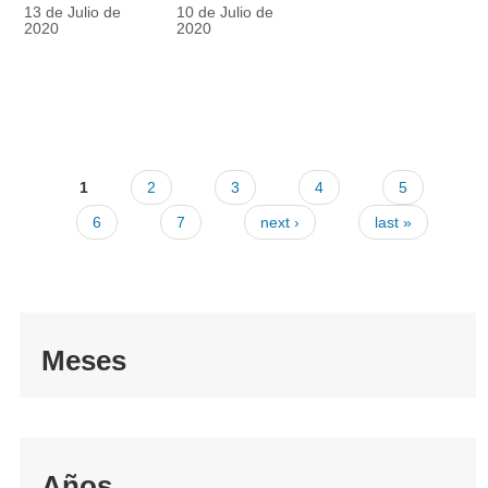
racionalmente
también
13 de Julio de
10 de Julio de
el tapabocas
cuenta
2020
2020
1
2
3
4
5
6
7
next ›
last »
Meses
Años