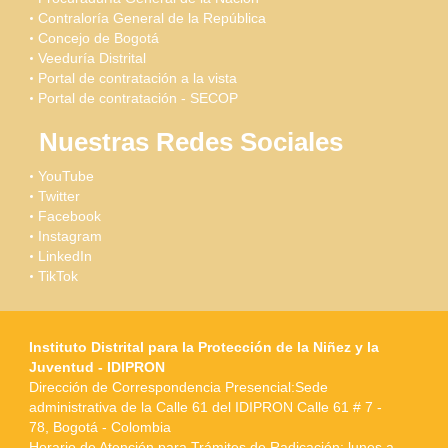
Contraloría General de la República
Concejo de Bogotá
Veeduría Distrital
Portal de contratación a la vista
Portal de contratación - SECOP
Nuestras Redes Sociales
YouTube
Twitter
Facebook
Instagram
LinkedIn
TikTok
Instituto Distrital para la Protección de la Niñez y la
Juventud - IDIPRON
Dirección de Correspondencia Presencial:Sede
administrativa de la Calle 61 del IDIPRON Calle 61 # 7 -
78, Bogotá - Colombia
Horario de Atención para Trámites de Radicación: lunes a