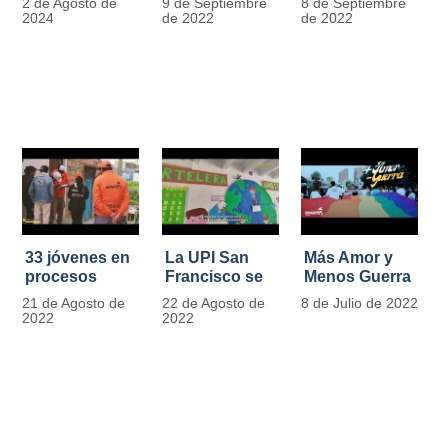
2 de Agosto de
9 de Septiembre
8 de Septiembre
más de 13.000
se convierten
2024
de 2022
de 2022
señales de
en
tránsito
laboratorios
agroecológicos
33 jóvenes en
La UPI San
Más Amor y
procesos
Francisco se
Menos Guerra
legales por
llena de color
21 de Agosto de
22 de Agosto de
8 de Julio de 2022
tensiones con
y vida con la
2022
2022
la ley reciben
llegada de
apoyo
más de 1100
alimentario y
ejemplares
pedagógico
vegetales
del IDIPRON