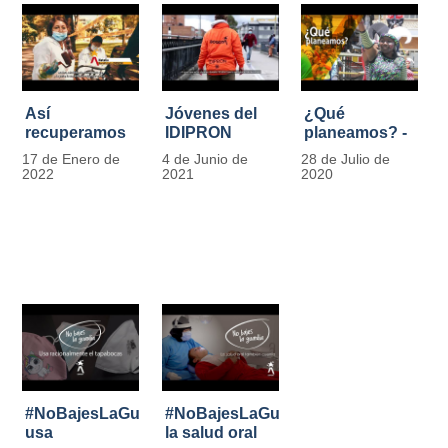
Así
Jóvenes del
¿Qué
recuperamos
IDIPRON
planeamos? -
las bancas del
comprometidos
Por Carlos
17 de Enero de
4 de Junio de
28 de Julio de
Park Way
con la
Marín, director
2022
2021
2020
gracias a los
seguridad en
de IDIPRON
jóvenes de
el Transporte
Cultura
Público
Ciudadana
#NoBajesLaGuardia:
#NoBajesLaGuardia:
usa
la salud oral