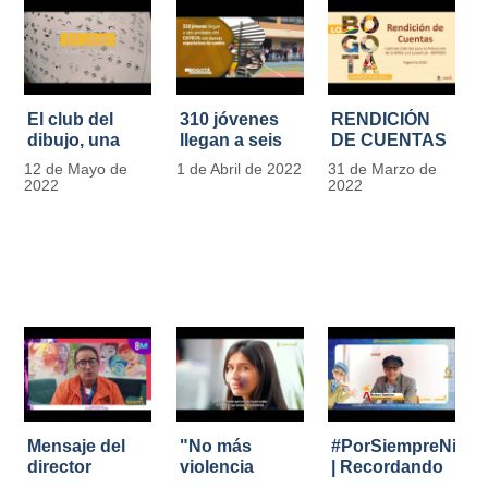
El club del
310 jóvenes
RENDICIÓN
dibujo, una
llegan a seis
DE CUENTAS
apuesta para
unidades del
IDIPRON |
12 de Mayo de
1 de Abril de 2022
31 de Marzo de
formar
IDIPRON con
Vigencia 2021
2022
2022
grandes
nuevas
#IdipronRindeCue
diseñadores
expectativas
del cómic y
de cambio
manga en
IDIPRON
Mensaje del
"No más
#PorSiempreNicol
director
violencia
| Recordando
Carlos Marín |
contra la
al Padre