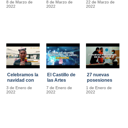
8 de Marzo de
8 de Marzo de
22 de Marzo de
Día
mujer" | 8
Javier de
2022
2022
2022
Internacional
Marzo
Nicoló | Video
de la Mujer
#MásOportunidadesParaLasMujeres
1
Celebramos la
El Castillo de
27 nuevas
navidad con
las Artes
posesiones
los Niños y
celebra su
en el IDIPRON
3 de Enero de
7 de Enero de
1 de Enero de
Niñas de los
primer año
2022
2022
2022
procesos
territoriales