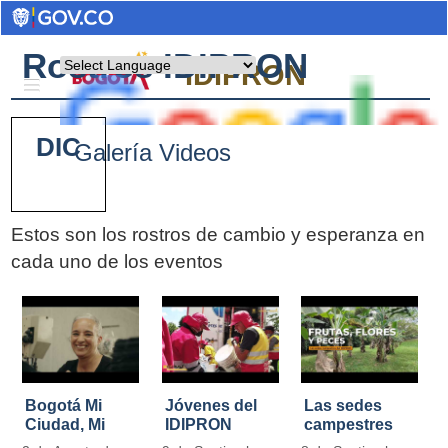
Rostros IDIPRON
Powered by
IDIPRON
DIC
Galería Videos
Estos son los rostros de cambio y esperanza en
cada uno de los eventos
Pages
Bogotá Mi
Jóvenes del
Las sedes
Ciudad, Mi
IDIPRON
campestres
Casa
restauraron
de IDIPRON