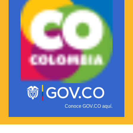
Conoce GOV.CO aquí.