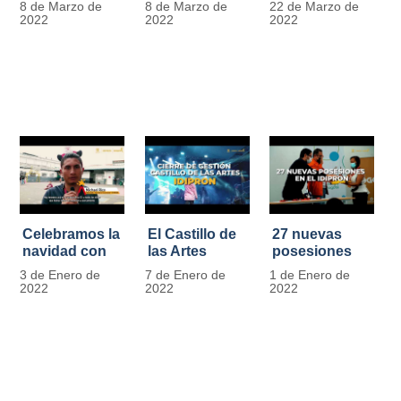
8 de Marzo de
8 de Marzo de
22 de Marzo de
Día
mujer" | 8
Javier de
2022
2022
2022
Internacional
Marzo
Nicoló | Video
de la Mujer
#MásOportunidadesParaLasMujeres
1
Celebramos la
El Castillo de
27 nuevas
navidad con
las Artes
posesiones
los Niños y
celebra su
en el IDIPRON
3 de Enero de
7 de Enero de
1 de Enero de
Niñas de los
primer año
2022
2022
2022
procesos
territoriales