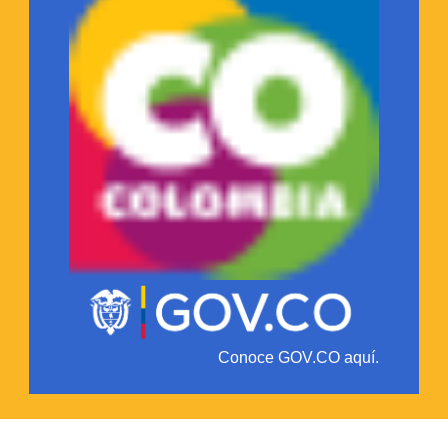
Conoce GOV.CO aquí.