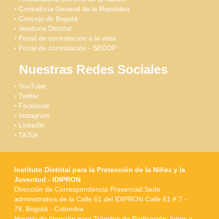
Contraloría General de la República
Concejo de Bogotá
Veeduría Distrital
Portal de contratación a la vista
Portal de contratación - SECOP
Nuestras Redes Sociales
YouTube
Twitter
Facebook
Instagram
LinkedIn
TikTok
Instituto Distrital para la Protección de la Niñez y la
Juventud - IDIPRON
Dirección de Correspondencia Presencial:Sede
administrativa de la Calle 61 del IDIPRON Calle 61 # 7 -
78, Bogotá - Colombia
Horario de Atención para Trámites de Radicación: lunes a