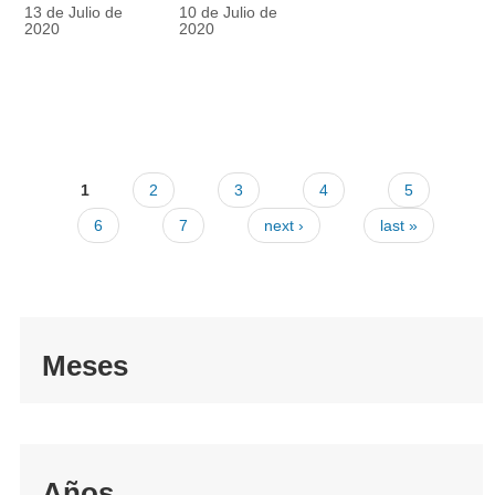
racionalmente
también
13 de Julio de
10 de Julio de
el tapabocas
cuenta
2020
2020
1
2
3
4
5
6
7
next ›
last »
Meses
Años