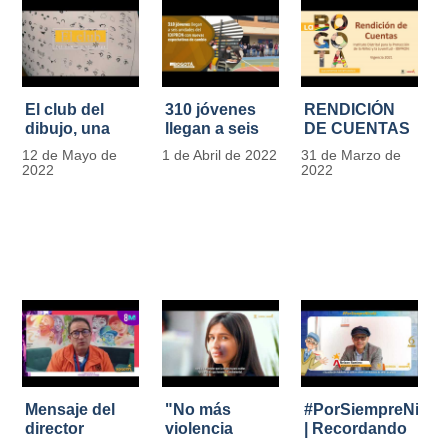
El club del
310 jóvenes
RENDICIÓN
dibujo, una
llegan a seis
DE CUENTAS
apuesta para
unidades del
IDIPRON |
12 de Mayo de
1 de Abril de 2022
31 de Marzo de
formar
IDIPRON con
Vigencia 2021
2022
2022
grandes
nuevas
#IdipronRindeCue
diseñadores
expectativas
del cómic y
de cambio
manga en
IDIPRON
Mensaje del
"No más
#PorSiempreNicol
director
violencia
| Recordando
Carlos Marín |
contra la
al Padre