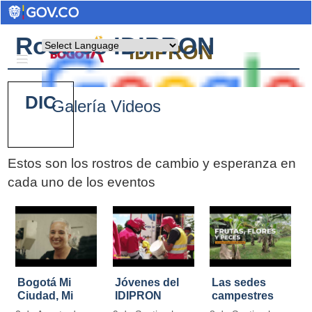
Rostros IDIPRON
Powered by
IDIPRON
DIC
Galería Videos
Estos son los rostros de cambio y esperanza en
cada uno de los eventos
Pages
Bogotá Mi
Jóvenes del
Las sedes
Ciudad, Mi
IDIPRON
campestres
Casa
restauraron
de IDIPRON