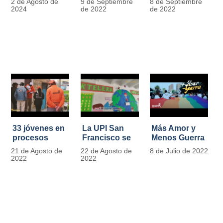
2 de Agosto de
9 de Septiembre
8 de Septiembre
más de 13.000
se convierten
2024
de 2022
de 2022
señales de
en
tránsito
laboratorios
agroecológicos
33 jóvenes en
La UPI San
Más Amor y
procesos
Francisco se
Menos Guerra
legales por
llena de color
21 de Agosto de
22 de Agosto de
8 de Julio de 2022
tensiones con
y vida con la
2022
2022
la ley reciben
llegada de
apoyo
más de 1100
alimentario y
ejemplares
pedagógico
vegetales
del IDIPRON