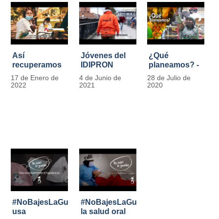
Así
Jóvenes del
¿Qué
recuperamos
IDIPRON
planeamos? -
las bancas del
comprometidos
Por Carlos
17 de Enero de
4 de Junio de
28 de Julio de
Park Way
con la
Marín, director
2022
2021
2020
gracias a los
seguridad en
de IDIPRON
jóvenes de
el Transporte
Cultura
Público
Ciudadana
#NoBajesLaGuardia:
#NoBajesLaGuardia:
usa
la salud oral