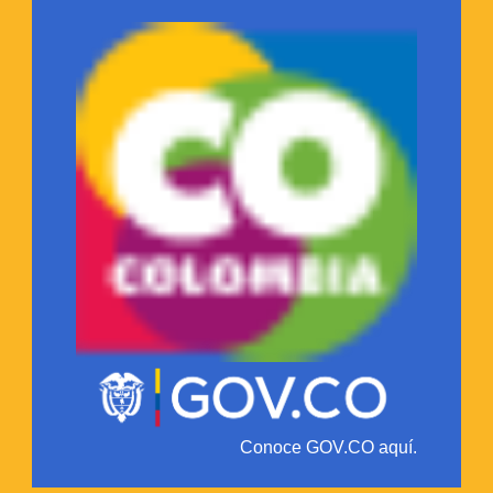
Conoce GOV.CO aquí.